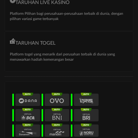
TARUHAN LIVE KASINO
Platform Pilihan bagi perusahaan-perusahaan terbaik di dunia, dengan
pilihan variasi game terbanyak
TARUHAN TOGEL
Platform togel yang menarik dari perusahan terbaik di dunia yang
menawarkan hadiah kemenangan besar