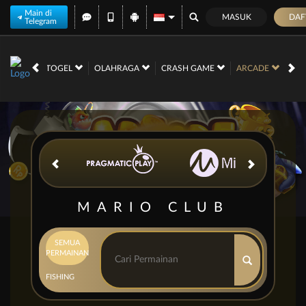
Main di
MASUK
DAF
Telegram
RACE
TOGEL
OLAHRAGA
CRASH GAME
ARCADE
PO
MARIO CLUB
SEMUA
PERMAINAN
FISHING