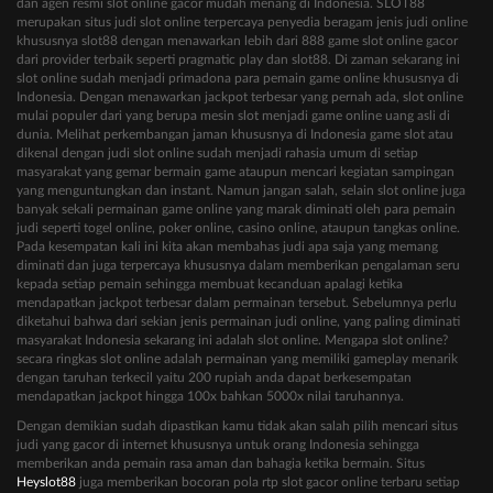
dan agen resmi slot online gacor mudah menang di Indonesia. SLOT88
merupakan situs judi slot online terpercaya penyedia beragam jenis judi online
khususnya slot88 dengan menawarkan lebih dari 888 game slot online gacor
dari provider terbaik seperti pragmatic play dan slot88. Di zaman sekarang ini
slot online sudah menjadi primadona para pemain game online khususnya di
Indonesia. Dengan menawarkan jackpot terbesar yang pernah ada, slot online
mulai populer dari yang berupa mesin slot menjadi game online uang asli di
dunia. Melihat perkembangan jaman khususnya di Indonesia game slot atau
dikenal dengan judi slot online sudah menjadi rahasia umum di setiap
masyarakat yang gemar bermain game ataupun mencari kegiatan sampingan
yang menguntungkan dan instant. Namun jangan salah, selain slot online juga
banyak sekali permainan game online yang marak diminati oleh para pemain
judi seperti togel online, poker online, casino online, ataupun tangkas online.
Pada kesempatan kali ini kita akan membahas judi apa saja yang memang
diminati dan juga terpercaya khususnya dalam memberikan pengalaman seru
kepada setiap pemain sehingga membuat kecanduan apalagi ketika
mendapatkan jackpot terbesar dalam permainan tersebut. Sebelumnya perlu
diketahui bahwa dari sekian jenis permainan judi online, yang paling diminati
masyarakat Indonesia sekarang ini adalah slot online. Mengapa slot online?
secara ringkas slot online adalah permainan yang memiliki gameplay menarik
dengan taruhan terkecil yaitu 200 rupiah anda dapat berkesempatan
mendapatkan jackpot hingga 100x bahkan 5000x nilai taruhannya.
Dengan demikian sudah dipastikan kamu tidak akan salah pilih mencari situs
judi yang gacor di internet khususnya untuk orang Indonesia sehingga
memberikan anda pemain rasa aman dan bahagia ketika bermain. Situs
Heyslot88
juga memberikan bocoran pola rtp slot gacor online terbaru setiap