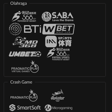
Olahraga
Crash Game