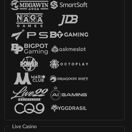
Live Casino