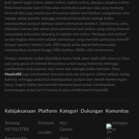
judi seperti togel online, poker online, casino online, ataupun tangkas online.
Pada kesempatan kali ini kita akan membahas judi apa saja yang memang
diminati dan juga terpercaya khususnya dalam memberikan pengalaman seru
kepada setiap pemain sehingga membuat kecanduan apalagi ketika
mendapatkan jackpot terbesar dalam permainan tersebut. Sebelumnya perlu
diketahui bahwa dari sekian jenis permainan judi online, yang paling diminati
masyarakat Indonesia sekarang ini adalah slot online. Mengapa slot online?
secara ringkas slot online adalah permainan yang memiliki gameplay menarik
dengan taruhan terkecil yaitu 200 rupiah anda dapat berkesempatan
mendapatkan jackpot hingga 100x bahkan 5000x nilai taruhannya.
Dengan demikian sudah dipastikan kamu tidak akan salah pilih mencari situs
judi yang gacor di internet khususnya untuk orang Indonesia sehingga
memberikan anda pemain rasa aman dan bahagia ketika bermain. Situs
Heyslot88
juga memberikan bocoran pola rtp slot gacor online terbaru setiap
harinya, sehingga anda bisa mendapatkan jackpot dan meraih kemenangan
besar. Segera daftar dan bermain bersama kami untuk mendapatkan
kemenangan anda hari ini hanya di situs slot88 resmi heyslot88.
Kebijaksanaan
Platform
Kategori
Dukungan
Komunitas
Tentang
Promosi
Hot
Instagra
HEYSLOT88
Games
m
Loyalty
Responsible
Slots