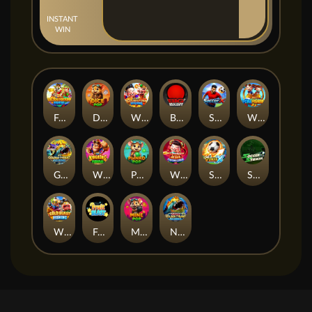
INSTANT
WIN
Fortune Fishing
Dice Pop
WD Golden Fuwa Fishing
Big Button Bash
SoccerX
WD FuWa Fishing
Golden Tyrant Fishing
WD King Kong Fishing
Plinko Pop
WD Nezha Fishing Legend
StrikerX
Soccer Striker
WD Gold Blast Fishing
Fruit Blast
Mine Pop
Nexus Golden Tyrant