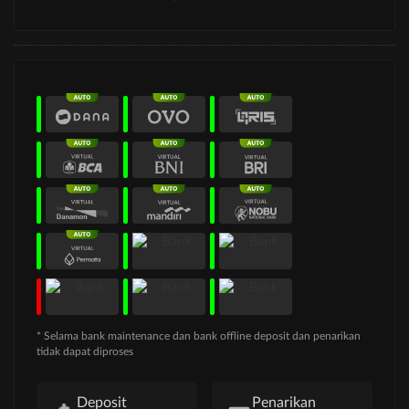
* Selama bank maintenance dan bank offline deposit dan penarikan
tidak dapat diproses
Deposit
Penarikan