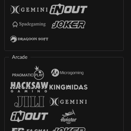
Arcade