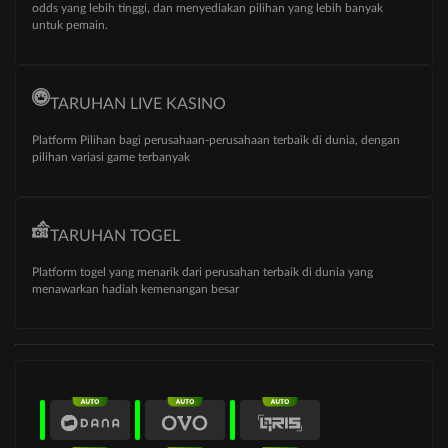
odds yang lebih tinggi, dan menyediakan pilihan yang lebih banyak
untuk pemain.
TARUHAN LIVE KASINO
Platform Pilihan bagi perusahaan-perusahaan terbaik di dunia, dengan
pilihan variasi game terbanyak
TARUHAN TOGEL
Platform togel yang menarik dari perusahan terbaik di dunia yang
menawarkan hadiah kemenangan besar