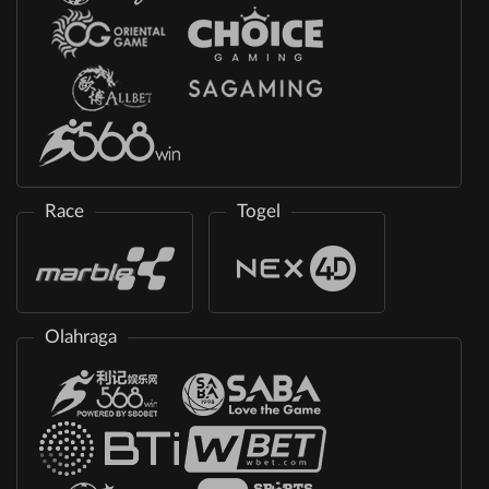
Race
Togel
Olahraga