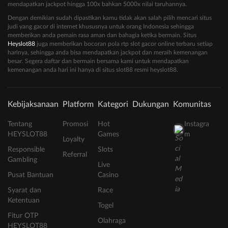
mendapatkan jackpot hingga 100x bahkan 5000x nilai taruhannya.
Dengan demikian sudah dipastikan kamu tidak akan salah pilih mencari situs
judi yang gacor di internet khususnya untuk orang Indonesia sehingga
memberikan anda pemain rasa aman dan bahagia ketika bermain. Situs
Heyslot88
juga memberikan bocoran pola rtp slot gacor online terbaru setiap
harinya, sehingga anda bisa mendapatkan jackpot dan meraih kemenangan
besar. Segera daftar dan bermain bersama kami untuk mendapatkan
kemenangan anda hari ini hanya di situs slot88 resmi heyslot88.
Kebijaksanaan
Platform
Kategori
Dukungan
Komunitas
Tentang
Promosi
Hot
Instagra
HEYSLOT88
Games
m
Loyalty
Responsible
Slots
Referral
Gambling
Live
Pusat Bantuan
Casino
Syarat dan
Race
Ketentuan
Togel
Fitur OTP
Olahraga
HEYSLOT88