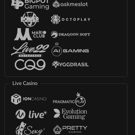
Live Casino