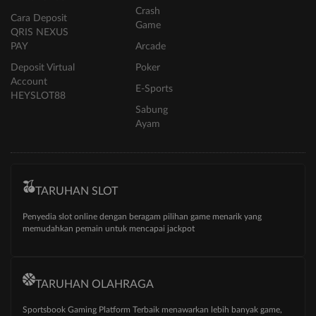
Crash
Cara Deposit
Game
QRIS NEXUS
PAY
Arcade
Deposit Virtual
Poker
Account
E-Sports
HEYSLOT88
Sabung
Ayam
TARUHAN SLOT
Penyedia slot online dengan beragam pilihan game menarik yang
memudahkan pemain untuk mencapai jackpot
TARUHAN OLAHRAGA
Sportsbook Gaming Platform Terbaik menawarkan lebih banyak game,