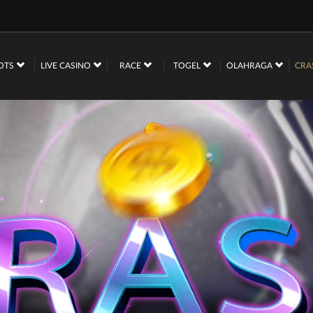
OTS
LIVE CASINO
RACE
TOGEL
OLAHRAGA
CRA