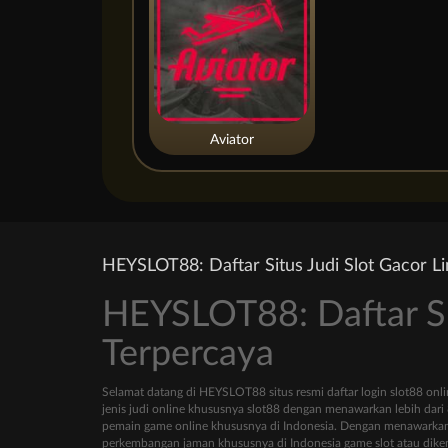
Aviator
HEYSLOT88: Daftar Situs Judi Slot Gacor L
HEYSLOT88: Daftar Sit
Terpercaya
Selamat datang di HEYSLOT88 situs resmi daftar login slot88 onl
jenis judi online khususnya slot88 dengan menawarkan lebih dari 8
pemain game online khususnya di Indonesia. Dengan menawarkan ja
perkembangan jaman khususnya di Indonesia game slot atau diken