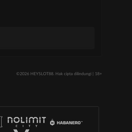
©2026 HEYSLOT88. Hak cipta dilindungi | 18+