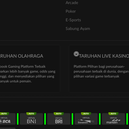
Arcade
Poker
E-Sports
Sabung Ayam
ARUHAN OLAHRAGA
TARUHAN LIVE KASIN
book Gaming Platform Terbaik
Platform Pilihan bagi perusahaan-
rkan lebih banyak game, odds yang
perusahaan terbaik di dunia, dengan
tinggi, dan menyediakan pilihan yang
pilihan variasi game terbanyak
banyak untuk pemain.