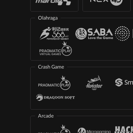
Olahraga
Crash Game
Arcade