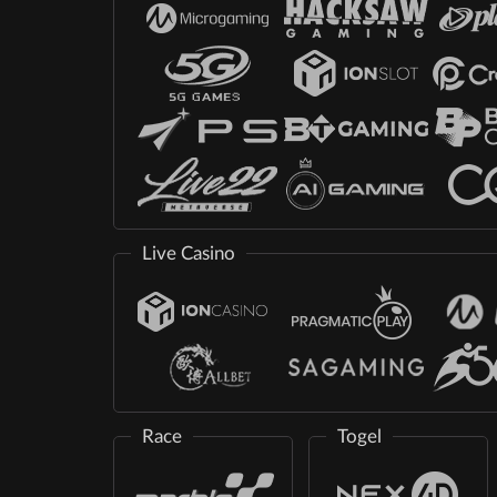
Live Casino
Race
Togel