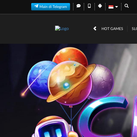
Main di Telegram
HOT GAMES
SL