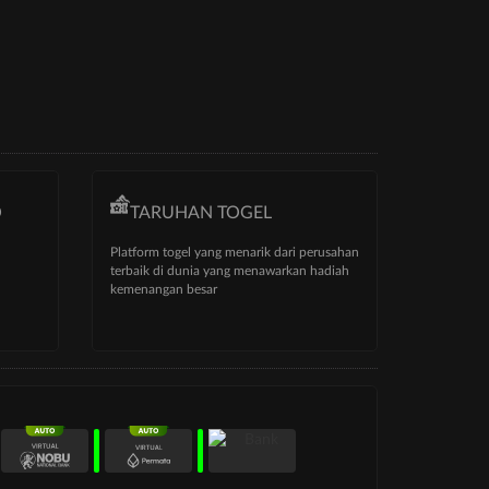
O
TARUHAN TOGEL
Platform togel yang menarik dari perusahan
terbaik di dunia yang menawarkan hadiah
kemenangan besar