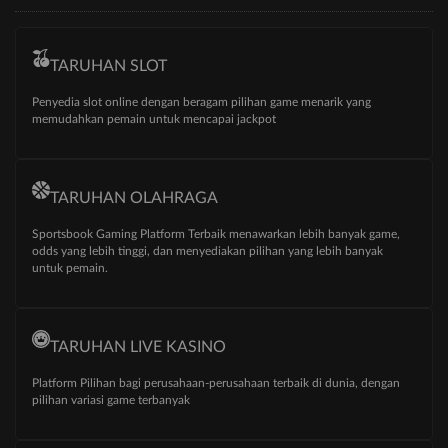
TARUHAN SLOT
Penyedia slot online dengan beragam pilihan game menarik yang
memudahkan pemain untuk mencapai jackpot
TARUHAN OLAHRAGA
Sportsbook Gaming Platform Terbaik menawarkan lebih banyak game,
odds yang lebih tinggi, dan menyediakan pilihan yang lebih banyak
untuk pemain.
TARUHAN LIVE KASINO
Platform Pilihan bagi perusahaan-perusahaan terbaik di dunia, dengan
pilihan variasi game terbanyak