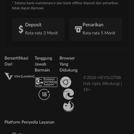
* Selama bank maintenance dan bank offline deposit dan penarikan
tidak dapat diproses
Deposit
Penarikan
Rata-rata 3 Menit
Rata-rata 5 Menit
Bersertifikasi
Tanggung
Browser
Dari
Jawab
Yang
Bermain
Didukung
©2026 HEYSLOT88.
Hak cipta dilindungi |
18+
Platform Penyedia Layanan