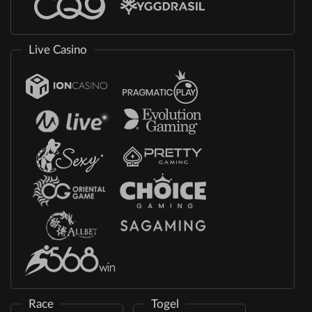
Live Casino
Race
Togel