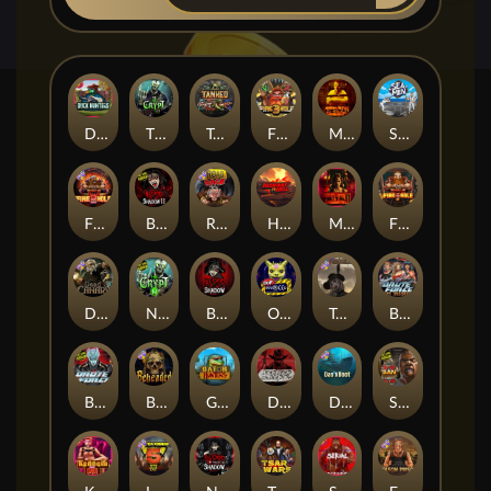
Duck Hunters
The Crypt
Tanked
Fire in the Hole 3
Mental
Seamen
Fire in the Hole 2
Blood & Shadow 2
Road Rage
Highway to Hell
Mental 2
Fire In The Hole xBomb
Dead Canary
Nexus The Crypt
Blood & Shadow
Outsourced
Tombstone RIP
Brute Force: Alien Onslaught
Brute Force
Beheaded
Gator Hunters
Dead, Dead, or Deader
Das xBoot
San Quentin 2: Death Row