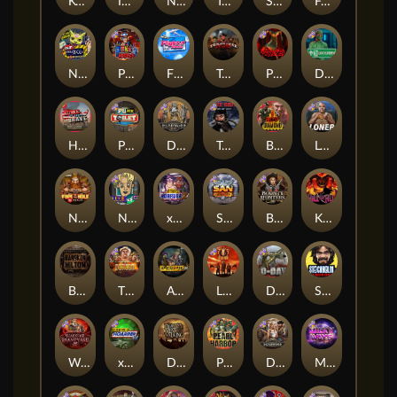
Kenneth Must Die
Infectious 5 xWays
Nexus Blood & Shadow
Tsar Wars
Serial
Folsom Prison
Nexus Outsourced
Punk Rocker 2
Flight Mode
Tombstone Slaughter
Possessed
Disturbed
Home of the Brave
Punk Toilet
Deadwood R.I.P
True Grit Redemption
Blood Diamond
Loner
Nexus Fire In The Hole xBomb
Nine To Five
xWays Hoarder 2
San Quentin xWays
Bounty Hunters xNudge®
Kill Em All
Bangkok Hilton
The Border
Apocalypse Super xNudge
Little Bighorn
D Day
Stockholm Syndrome
Warrior Graveyard xNudge
xWays Hoarder xSplit
Dead Men Walking
Pearl Harbor
Deadwood xNudge
Milky Ways