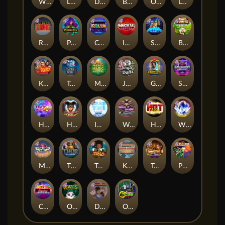
Whacked
Land of the Free
Dragon Tribe
Benji Killed in Vegas
Outsourced: Payday
Legion X
Remember Gulag
Poison Eve
Coins of Fortune
Immortal Fruits
Space Donkey
Bonus Bunnies
Kiss My Chainsaw
Tractor Beam
Mayan Magic Wildfire
Jingle Balls
Golden Genie And The Walking Wilds
Starstruck
Hot 4 Cash
Harlequin Carnival
Ice Ice Yeti
Walk of Shame
Hot Nudge
WiXX
Manhattan Goes Wild
Thor: Hammer Time
Tesla Jolt
Kitchen Drama: Sushi Mania
Tomb of Nefertiti
Pixies vs Pirates
Casino Win Spin
Owls
Dungeon Quest
Outsourced: Slash Game