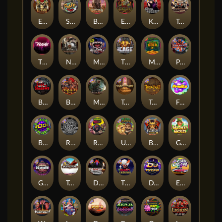
El Pasa Gunfight xNudge
Skate or Die
Buffalo Hunter
Evil Goblins xBomb
Karen Maneater
Tombstone No Mercy
The Rave
Nexus Tombstone RIP
Munchies
The Cage
Monkey's Gold xPays
Punk Rocker
Book Of Shadows
Barbarian Fury
Misery Mining
Tomb of Akhenaten
True kult
Fruits
Brick Snake 2000
Rock Bottom
Roadkill
Ugliest Catch
Bushido Way xNudge
Gaelic Gold
Gluttony
Tombstone
Devil's Crossroad
The Creepy Carnival
DJ Psycho
East Coast Vs West Coast