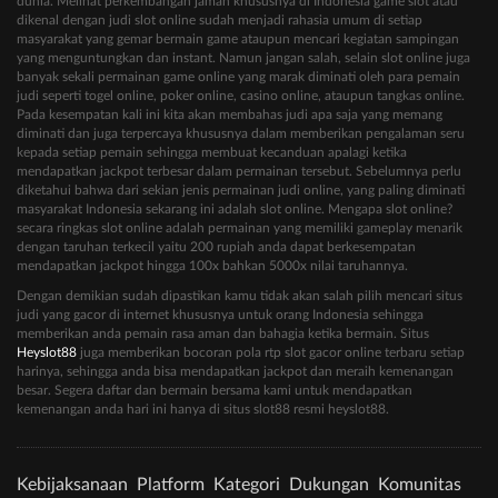
dunia. Melihat perkembangan jaman khususnya di Indonesia game slot atau
dikenal dengan judi slot online sudah menjadi rahasia umum di setiap
masyarakat yang gemar bermain game ataupun mencari kegiatan sampingan
yang menguntungkan dan instant. Namun jangan salah, selain slot online juga
banyak sekali permainan game online yang marak diminati oleh para pemain
judi seperti togel online, poker online, casino online, ataupun tangkas online.
Pada kesempatan kali ini kita akan membahas judi apa saja yang memang
diminati dan juga terpercaya khususnya dalam memberikan pengalaman seru
kepada setiap pemain sehingga membuat kecanduan apalagi ketika
mendapatkan jackpot terbesar dalam permainan tersebut. Sebelumnya perlu
diketahui bahwa dari sekian jenis permainan judi online, yang paling diminati
masyarakat Indonesia sekarang ini adalah slot online. Mengapa slot online?
secara ringkas slot online adalah permainan yang memiliki gameplay menarik
dengan taruhan terkecil yaitu 200 rupiah anda dapat berkesempatan
mendapatkan jackpot hingga 100x bahkan 5000x nilai taruhannya.
Dengan demikian sudah dipastikan kamu tidak akan salah pilih mencari situs
judi yang gacor di internet khususnya untuk orang Indonesia sehingga
memberikan anda pemain rasa aman dan bahagia ketika bermain. Situs
Heyslot88
juga memberikan bocoran pola rtp slot gacor online terbaru setiap
harinya, sehingga anda bisa mendapatkan jackpot dan meraih kemenangan
besar. Segera daftar dan bermain bersama kami untuk mendapatkan
kemenangan anda hari ini hanya di situs slot88 resmi heyslot88.
Kebijaksanaan
Platform
Kategori
Dukungan
Komunitas