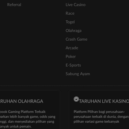
Referral
Live Casino
Race
Togel
Olahraga
Crash Game
Arcade
Poker
E-Sports
Sabung Ayam
ARUHAN OLAHRAGA
TARUHAN LIVE KASIN
book Gaming Platform Terbaik
Platform Pilihan bagi perusahaan-
rkan lebih banyak game, odds yang
perusahaan terbaik di dunia, dengan
tinggi, dan menyediakan pilihan yang
pilihan variasi game terbanyak
banyak untuk pemain.