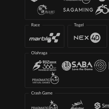
Race
Togel
Olahraga
Crash Game