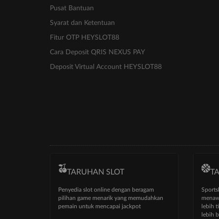
Pusat Bantuan
Syarat dan Ketentuan
Fitur OTP HEYSLOT88
Cara Deposit QRIS NEXUS PAY
Deposit Virtual Account HEYSLOT88
TARUHAN SLOT
T
Penyedia slot online dengan beragam
Sports
pilihan game menarik yang memudahkan
menawa
pemain untuk mencapai jackpot
lebih 
lebih 