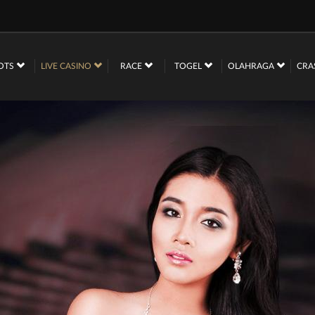
OTS
LIVE CASINO
RACE
TOGEL
OLAHRAGA
CRA