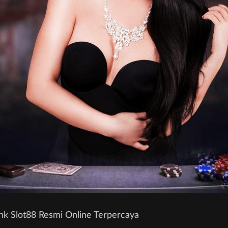
ink Slot88 Resmi Online Terpercaya