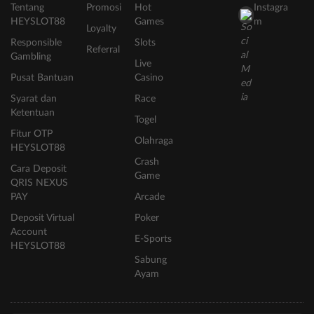
Tentang
Promosi
Hot
Instagra
HEYSLOT88
Games
m
Loyalty
Responsible
Slots
Referral
Gambling
Live
Pusat Bantuan
Casino
Syarat dan
Race
Ketentuan
Togel
Fitur OTP
Olahraga
HEYSLOT88
Crash
Cara Deposit
Game
QRIS NEXUS
PAY
Arcade
Deposit Virtual
Poker
Account
E-Sports
HEYSLOT88
Sabung
Ayam