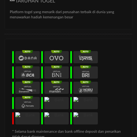
TARUHAN TOGEL
Platform togel yang menarik dari perusahan terbaik di dunia yang
menawarkan hadiah kemenangan besar
* Selama bank maintenance dan bank offline deposit dan penarikan
tidak dapat diproses