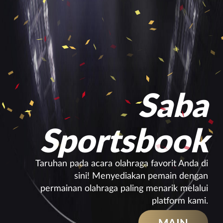
Saba
Sportsbook
Taruhan pada acara olahraga favorit Anda di
sini! Menyediakan pemain dengan
permainan olahraga paling menarik melalui
platform kami.
MAIN