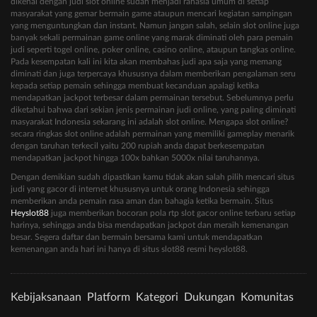
dikenal dengan judi slot online sudah menjadi rahasia umum di setiap
masyarakat yang gemar bermain game ataupun mencari kegiatan sampingan
yang menguntungkan dan instant. Namun jangan salah, selain slot online juga
banyak sekali permainan game online yang marak diminati oleh para pemain
judi seperti togel online, poker online, casino online, ataupun tangkas online.
Pada kesempatan kali ini kita akan membahas judi apa saja yang memang
diminati dan juga terpercaya khususnya dalam memberikan pengalaman seru
kepada setiap pemain sehingga membuat kecanduan apalagi ketika
mendapatkan jackpot terbesar dalam permainan tersebut. Sebelumnya perlu
diketahui bahwa dari sekian jenis permainan judi online, yang paling diminati
masyarakat Indonesia sekarang ini adalah slot online. Mengapa slot online?
secara ringkas slot online adalah permainan yang memiliki gameplay menarik
dengan taruhan terkecil yaitu 200 rupiah anda dapat berkesempatan
mendapatkan jackpot hingga 100x bahkan 5000x nilai taruhannya.
Dengan demikian sudah dipastikan kamu tidak akan salah pilih mencari situs
judi yang gacor di internet khususnya untuk orang Indonesia sehingga
memberikan anda pemain rasa aman dan bahagia ketika bermain. Situs
Heyslot88
juga memberikan bocoran pola rtp slot gacor online terbaru setiap
harinya, sehingga anda bisa mendapatkan jackpot dan meraih kemenangan
besar. Segera daftar dan bermain bersama kami untuk mendapatkan
kemenangan anda hari ini hanya di situs slot88 resmi heyslot88.
Kebijaksanaan
Platform
Kategori
Dukungan
Komunitas