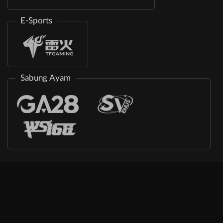
E-Sports
Sabung Ayam