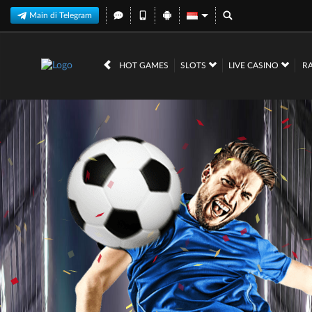
Main di Telegram
HOT GAMES
SLOTS
LIVE CASINO
R